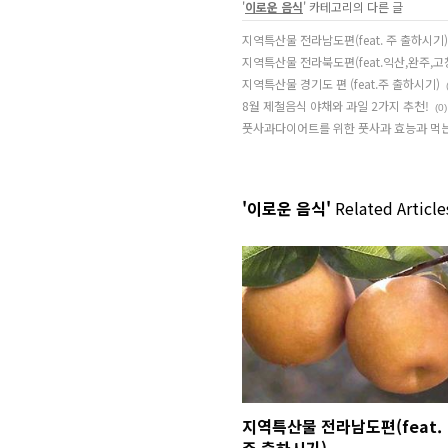
'
이로운 음식
' 카테고리의 다른 글
지역특산물 전라남도편(feat. 주 출하시기)
지역특산물 전라북도편(feat.익산,완주,고
지역특산물 경기도 편 (feat.주 출하시기)
8월 제철음식 야채와 과일 2가지 추천!
(0)
풋사과다이어트를 위한 풋사과 효능과 먹
'이로운 음식'
Related Article
지역특산물 전라남도편(feat.
주 출하시기)