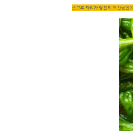
풋고추 꽈리가 당진의 특산물인데