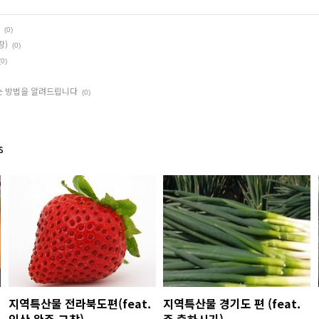
(0)
창)
(0)
(0)
는 방법을 알려드립니다
(0)
s
지역특산물 전라북도편(feat.
지역특산물 경기도 편 (feat.
익산,완주,고창)
주 출하시기)