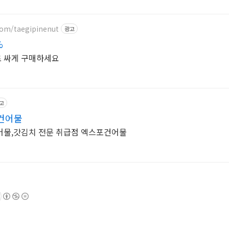
com/taegipinenut
광고
%
 싸게 구매하세요
고
건어물
어물,갓김치 전문 취급점 엑스포건어물