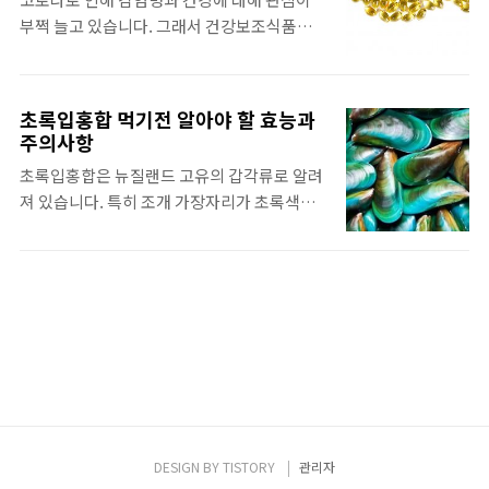
데 탁월한 효능을 발휘합니다. 농촌진흥청에
더 좋아지는 것은 아닙니다. 일반적으로 알려
부쩍 늘고 있습니다. 그래서 건강보조식품이
서 보도한 자료로 100g당 새싹보리의 영양을
진 홍삼의 부작용은 인..
라도 챙겨보면서 면역력을 증진해보고자 하는
비교해보자면, 칼슘은 우유의 4.5배이고, 철분
사람들이 많습니다. 오메가-3 지방산은 예전부
은 시금치의 16배, 식이섬유는 고구마의 20배
터 많이 챙겨먹는 영양제인데요. 몸에 좋은 것
이며 필수 아미노산은 밀의 2.2배나 된다고 합
초록입홍합 먹기전 알아야 할 효능과
은 누구나 알고 있지만 어떤 효능이 있는지 어
니다. 새싹보리를 먹을 수 있는 방법은 즙이나
주의사항
떤 사람에게 특히 좋은지는 잘 모르고 먹는듯
환, 가루 다양한 방식으로 가능한데요. 그 중 새
초록입홍합은 뉴질랜드 고유의 갑각류로 알려
합니다. 오메가3는 불포화지방산의 한 종류입
싹보리즙을 고를 땐 저온에서 추출한 것을 선
져 있습니다. 특히 조개 가장자리가 초록색인
니다. 이게 몸에 좋은 지방으로 알려져 있습니
택하는 게 좋다고 한다. 왜냐하면 열로 인..
게 특징입니다. 홍합에는 천식과 관절염을 포
다. 동물성과 식물성으로 나뉘는데요. 동물성
함한 염증 상태를 치료할 수 잇는 여러 항 염증
은 DHA+EPA이고, 식물성은 DHA로 구성되
화합물이 포함되어 있어 건장보조제로 인기몰
어 있다고 합니다. 식물성 DHA가 더 몸에 좋다
이하고 있습니다. 초록입홍합은 뉴질랜드 마
고 하는데요. 왜냐하면 인체 여러 장기에서
오리 원주민의 주식입니다. 이 홍합이 몸에 좋
DHA를 많이 활용한다고 합니다. 특히 항염증
은지 관심을 갖기 시작한 점이 흥미로운데요.
제로 불리면서 만성 염증을줄이고 백혈구 활동
해안가 사는 마오리 원주민들이 내륙의 일반인
을 도우면서 면역체게 균형을 잘 잡아주고 강
들보다 관절염 발생이 낮은 것이 알려지면서
화하는데..
시작되었습니다. 그래서 연구자들이 분석했더
니 염증과 통증을 유발하는 효소를 억제시키는
DESIGN BY
TISTORY
관리자