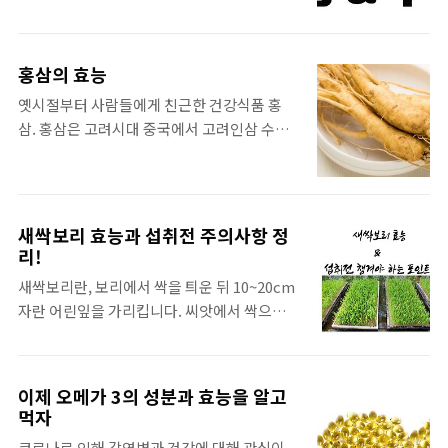
훨씬 득이라고 말하고 있습니다. 여기서 가장
어야한다는 말을 많이 듣습니다. 엽산은 비타
질수 있습니다. 골다공증이 생길수 있고, 손톱
궁금한 점은, 왜 ..
민 일종으로 비타민 B9 또는 비타민 M이라고
이 잘 깨질수 있습니다. 쉽게 살이 찔수 있고 내
불립니다. 태아의 신경 발달에 중요한 엽산은
장의 기능이 쉽게 노화될수 있습니다. 콜라겐
홍삼의 효능
과일에도 많이 존재하는 성분입니다. 엽산의
섭취 음식. 콜라겐을 섭취할수 있는 음식은, 녹
옛시절부터 사람들에게 친근한 건강식품 홍
효능. 두뇌건강에도 좋은데요. 엽산은 뇌의 신
색채소인데요. 시금치,양상추,브로콜리,양배
삼. 홍삼은 고려시대 중국에서 고려인삼 수요
경전달물질이 생성될때 중요한 효소로 작용을
추가 있습니다. 또 오이, 딸기, 굴, 닭고기, 생선
가 높아서 썩지 않고 비싸게 팔도록 홍삼을 이
합니다. 만약 엽산이 부족할 경우 치매나 우울
이 있지요. 하지만 편식을 한다거나 특..
미 생산하였다고 합니다. 홍삼을 만드는 방식.
증이 올수있다고 하니 주의가 필요할듯 합니
온 국민이 즐겨먹는 홍삼은 건강식품인데요.
다. 부족하면 빈혈 발생. 엽산은 적혈구를 생성
인삼을 원재로로 쓰면서 말리지 않은 수삼을
할때 필수적인 성분으로 엽산이 부족하면 빈혈
새싹보리 효능과 섭취전 주의사항 정
증기방식으로 찌고 말린 것입니다. 물론 증기
이 생길수 있습니다. 특히 임신부들은 생리 출
리!
방식으로 찌는 것 뿐만 아니라 다른 방식으로
산과 같은 현상때문에 빈혈이 생기기 쉬운데
새싹보리란, 보리에서 싹을 틔운 뒤 10~20cm
도 찔수 있고요. 이 것을 분말화할수 있고 물이
요. 이런 분들에게 엽산이 정말 좋다고 합니다.
자란 어린잎을 가리킵니다. 씨앗에서 싹으로
나 주정으로 추출해서 농축시키기도 하고 발효
태아 건강. 엽산은 태아의 선천성 기형 방지와
발아해 가는 과정에서 씨앗이 가지고 있는 영
시켜서 식용으로 먹기에 적합하게 하는 것이
..
양성분이 새싹으로 이동하고 응축되어 풍부한
우리가 먹고있는 홍삼즙이나 홍삼정입니다.
영양성분을 함유하고 있습니다. 새싹보리는
일반적으로 홍삼은 인삼을 푹찌고 말리는 과정
이제 오메가 3의 성분과 효능을 알고
특히 혈관에 좋은 폴리코사놀 성분이 풍부하게
먹자
을 거치면서 색이 짙어지면서 점점 검게 변합
함유되어 있어 콜레스테롤 수치를 감소시키는
니다. 너무 농축과정을 반복한다고 영양소가
코로나로 인해 감염병과 건강에 대해 관심이