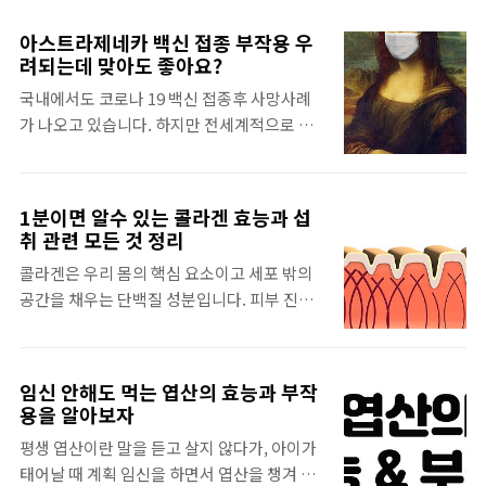
요즘은 100세까지 사는 시대다보니 식사하시
해줍니다. 이는 정신이완과 집중력을 높이는
는 것만으로는 부족한 영양성분을 채워주시면
알파파를 증가시키기 때문입니다. 뇌에서 흥
아스트라제네카 백신 접종 부작용 우
서 건강 관리를 하셔야하겠습니다. 어느날 자
려되는데 맞아도 좋아요?
분과 스트레스에 관여하는 글루타메이트의 작
식들에게 어머니께서 괜찮은 영양제 없는지 알
용을 막아줌으로써 스트레스를 완화하게 됩니
국내에서도 코로나 19 백신 접종후 사망사례
아봐 달라고 하실때 필요한 영양제들과 필요한
다. 그래서 기억력 개선에도 도움이 되는 것입
가 나오고 있습니다. 하지만 전세계적으로 백
영양소들을 증상별로 알아볼까 합니다. 음주
니다. 테아닌을 ..
신으로 인한 사망이 인정된 적도 없습니다. 만
를 자주하시는 부모님 일주일에 1번이상 음주
약 사망원인을 증명하기가 어렵고 가령 기저질
를 하시는 아버님 같은 경우 미네랄과 비타민
환 때문에 그런 것이라고 책임을 회피한다면
이 부족하실수 있습니다. 미네랄이 같이 들어
1분이면 알수 있는 콜라겐 효능과 섭
돌아가신 분만 피해보는 상황이 되는 것이 참
있는 멀티비타민 미네랄을 드시면 좋을 것입니
취 관련 모든 것 정리
안타깝습니다. 최근 호주에서도 아스트라제네
다. 골다공증이 있어서 뼈가 약하신 부모님 폐
콜라겐은 우리 몸의 핵심 요소이고 세포 밖의
카 백신 기피현상이 있다고 합니다. 혈액응고
경기 이후 여성은 골다공증이 생길 확률이 높
공간을 채우는 단백질 성분입니다. 피부 진피
부작용 우려로 백신 접종에 소극적인 것입니
아진다고 하는데요. 음식으로 부족한 칼슘성
층의 9할 가까이 콜라겐으로 형성되어 있으며
다. 우리도 아스트라제네카 백신 접종에 대해
분은 영양제로 챙겨드시는 ..
잇몸 역시 대부분 콜라겐입니다. 콜라겐은 피
불안하긴 마찬가지입니다. 하지만 대부분 각
부,연골, 뼈에 중요한 역할을 합니다. 콜라겐이
국의 권위있는 관련 박사분들이 말씀하시는 공
임신 안해도 먹는 엽산의 효능과 부작
부족하면 몸에 생기는 문제점을 열거해보면,
통된 의견은, 혈액응고 등은 증상이 미미하고
용을 알아보자
콜라겐 부족한 경우 증상. 우리가 가장많이 알
접종으로 인한 개인건강 감염 예방효과와 사회
평생 엽산이란 말을 듣고 살지 않다가, 아이가
고 있는 피부에 노화가 빨라지고 피부탄력이
적 경제적 효과등을 고려했을때, 백신 접종이
태어날 때 계획 임신을 하면서 엽산을 챙겨 먹
떨어집니다. 두통이 지속되고요. 시야가 흐려