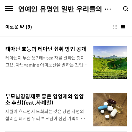
본문 바로가기
연예인 유명인 일반 우리들의 일상 스토리
이로운 약
(9)
테아닌 효능과 테아닌 섭취 방법 공개
테아닌이 무슨 뜻? 테= tea 차를 말하는 것이
고요. 아닌=amine 아미노산을 말하는 것입니
다. 즉 차에 들어있는 아미노산이라는 뜻입니
다. 테아닌 생성원리! 테아닌은 녹차 뿌리에서
효소의 작용에 의해 생합성됩니다. 합성이 되
면 줄기를 통해 이동해서 잎에서 저장됩니다.
부모님영양제로 좋은 영양제와 영양
저장된 테아닌이 햇빛을 받으면 분해되어 최종
소 추천(feat.사례별)
적으로 폴리페놀인 카테킨으로 전환됩니다.
세월이 흐르면서 노화되는 것은 당연 자연의
테아닌 효능! 테아닌은 뇌혈액 장벽을 통과해
섭리일 테지만 우리 부모님이 점점 기력이 떨
정신 건강에 영향을 미친다고합니다. 스트레
어지시는 것을 보면 참 마음이 안타깝습니다.
스도 감소시켜 주면서 안정된 기분을 느끼게