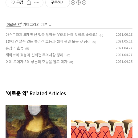
공감
구독하기
'
이로운 약
' 카테고리의 다른 글
아스트라제네카 백신 접종 부작용 우려되는데 맞아도 좋아요?
2021.06.18
(0)
1분이면 알수 있는 콜라겐 효능과 섭취 관련 모든 것 정리
2021.05.11
(0)
홍삼의 효능
2021.04.27
(0)
새싹보리 효능과 섭취전 주의사항 정리!
2021.04.27
(0)
이제 오메가 3의 성분과 효능을 알고 먹자
2021.04.25
(0)
'이로운 약'
Related Articles