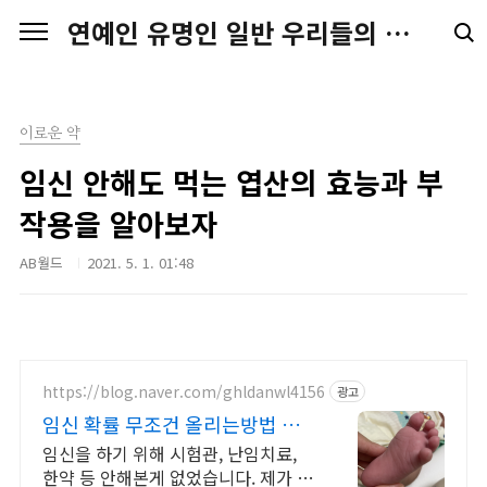
본문 바로가기
연예인 유명인 일반 우리들의 일상 스토리
이로운 약
임신 안해도 먹는 엽산의 효능과 부
작용을 알아보자
AB월드
2021. 5. 1. 01:48
https://blog.naver.com/ghldanwl4156
광고
임신 확률 무조건 올리는방법 자
연임신 성공했어요
임신을 하기 위해 시험관, 난임치료,
한약 등 안해본게 없었습니다. 제가 노