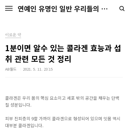
본문 바로가기
연예인 유명인 일반 우리들의 일상 스토리
이로운 약
1분이면 알수 있는 콜라겐 효능과 섭
취 관련 모든 것 정리
AB월드
2021. 5. 11. 23:15
콜라겐은 우리 몸의 핵심 요소이고 세포 밖의 공간을 채우는 단백
질 성분입니다.
피부 진피층의 9할 가까이 콜라겐으로 형성되어 있으며 잇몸 역시
대부분 콜라겐입니다.