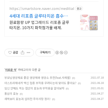
https://smartstore.naver.com/meditial
광고
4세대 리포좀 글루타치온 흡수율,
순도 높은 글루타치온
원료함량 UP 업그레이드 리포좀 글루
타치온. 10가지 화학첨가물 배제.
공감
구독하기
'
이로운 약
' 카테고리의 다른 글
부모님영양제로 좋은 영양제와 영양소 추천(feat.사례별)
2021.07.18
(0)
아스트라제네카 백신 접종 부작용 우려되는데 맞아도 좋아요?
2021.06.18
(0)
임신 안해도 먹는 엽산의 효능과 부작용을 알아보자
2021.05.01
(0)
홍삼의 효능
2021.04.27
(0)
새싹보리 효능과 섭취전 주의사항 정리!
2021.04.27
(0)